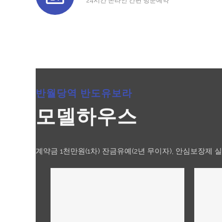
24시간 온라인 간편 방문예약
반월당역 반도유보라
모델하우스
계약금 1천만원(1차) 잔금유예(2년 무이자), 안심보장제 