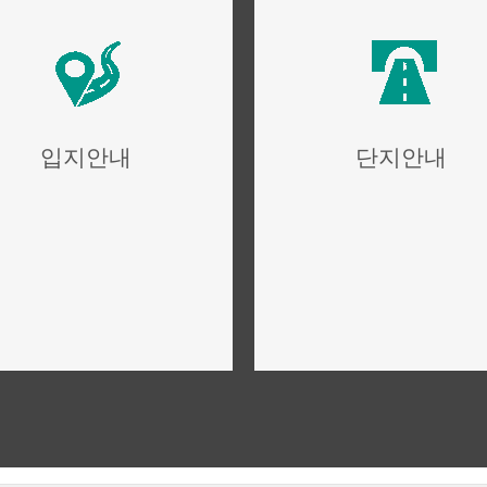
입지안내
단지안내
위치,입지,주변환경
단지설계,구성,평면설계